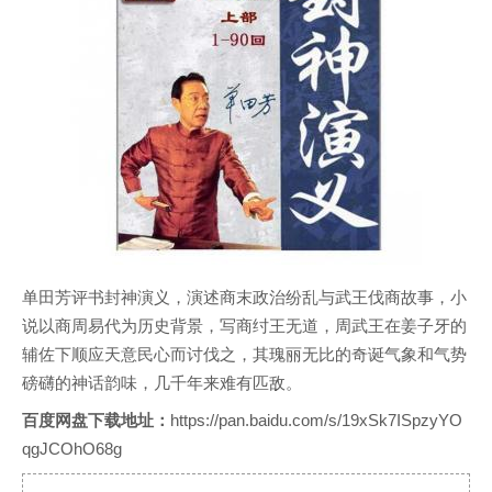
单田芳评书封神演义，演述商末政治纷乱与武王伐商故事，小
说以商周易代为历史背景，写商纣王无道，周武王在姜子牙的
辅佐下顺应天意民心而讨伐之，其瑰丽无比的奇诞气象和气势
磅礴的神话韵味，几千年来难有匹敌。
百度网盘下载地址：
https://pan.baidu.com/s/19xSk7ISpzyYO
qgJCOhO68g