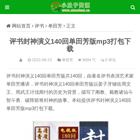
网站首页
评书
单田芳
正文
评书封神演义140回单田芳版mp3打包下
载
2022-08-23
单田芳
9094 ℃
0 评论
评书封神演义140回单田芳版共140回，由著名评书表演艺术家
单田芳播讲，评书封神演义140回单田芳版以姜子牙辅佐周文
王、周武王讨伐商纣的历史为背景，描写了阐教、截教诸仙斗
智斗勇、破阵斩将封神的故事。本站提供评书封神演义140回
单田芳版mp3打包下载。