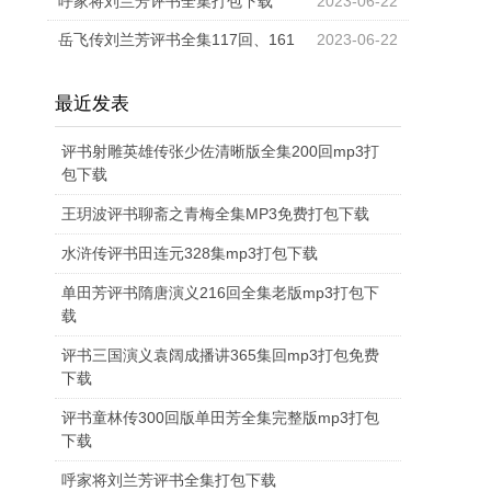
版mp3打包下载
呼家将刘兰芳评书全集打包下载
2023-06-22
岳飞传刘兰芳评书全集117回、161
2023-06-22
回及200回版免费打包下载
最近发表
评书射雕英雄传张少佐清晰版全集200回mp3打
包下载
王玥波评书聊斋之青梅全集MP3免费打包下载
水浒传评书田连元328集mp3打包下载
单田芳评书隋唐演义216回全集老版mp3打包下
载
评书三国演义袁阔成播讲365集回mp3打包免费
下载
评书童林传300回版单田芳全集完整版mp3打包
下载
呼家将刘兰芳评书全集打包下载