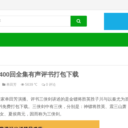
400回全集有声评书打包下载
单田芳
5639 ℃
0 评论
艺术家单田芳演播。评书三侠剑讲述的是金镖将胜英胜子川与以秦尤为
评书免费打包下载。三侠剑中有三侠，分别是：神镖将胜英、震三山萧
女、夏侯商元，因而称为三侠剑。