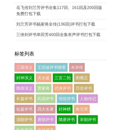
岳飞传刘兰芳评书全集117回、161回及200回版
免费打包下载
刘兰芳评书杨家将全传(136回)评书打包下载
三侠剑评书单田芳400回全集有声评书打包下载
标签列表
三国演义
王玥波评书聊斋
水浒传
封神演义
关永超
三言二拍
刺雍正
隋唐演义
曹家将
武侠评书
历史评书
长篇评书
民国评书
传统评书
人物传记
短篇评书
四大名著
封神榜
朱元璋
式
清朝评书
唐朝评书
隋唐评书
宋朝评书
让
红色评书
抗日评书