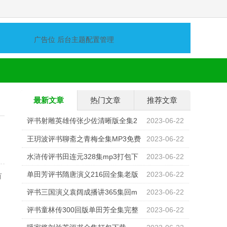
广告位 后台主题配置管理
最新文章
热门文章
推荐文章
评书射雕英雄传张少佐清晰版全集2
2023-06-22
00回mp3打包下载
王玥波评书聊斋之青梅全集MP3免费
2023-06-22
打包下载
水浒传评书田连元328集mp3打包下
2023-06-22
载
单田芳评书隋唐演义216回全集老版
2023-06-22
首
mp3打包下载
评书三国演义袁阔成播讲365集回m
2023-06-22
p3打包免费下载
评书童林传300回版单田芳全集完整
2023-06-22