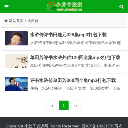
网站首页
水浒传
水浒传评书田连元328集mp3打包下载
水浒传评书田连元328集由著名评书表演艺术家田连
元演播，讲述的是北宋末年被逼上梁山的108位好
汉，反抗朝廷的腐朽统治，后接受招安义彻底地失
单田芳评书水浒外传120回全集mp3打包下载
败。本站提供水浒传评书田连元328集mp3打包下
单田芳评书水浒外传120回全集共120回，由著名评
载。评书：水浒传播讲：田连元集数：328回类型：
书表演艺术家单田芳播讲。评书水浒外传根据民间故
长篇评...
事改编而成，对水浒传中故事进行了部分补充。本站
评书水浒传单田芳360回全集mp3打包下载
提供单田芳评书水浒外传120回全集mp3打包下载。
评书：水浒传播讲：单田芳集数：360回类型：长篇
评书水浒外传120回加入了民间传说故事，如“武松...
评书主要人物：以宋江、卢俊义、林冲、武术等36人
为代表的36天罡星及以朱武、孙立、扈三娘等72人为
‹‹
1
››
代表的72地煞星。著名评书表演艺术家单田芳老师播
讲的长篇评书水浒传，共360回，根据我国古代四...
Copyright 小肚子资源网 Rights Reserved.
冀ICP备18021739号-5