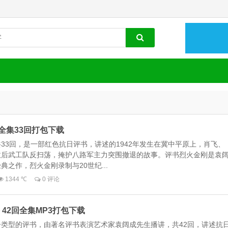
全集33回打包下载
33回，是一部红色抗日评书，讲述的1942年发生在冀中平原上，肖飞、
敌后武工队反扫荡，掩护八路军主力突围撤退的故事。评书烈火金刚是袁
之作，烈火金刚录制与20世纪...
1344 ℃
0 评论
 42回全集MP3打包下载
类型的评书，由著名评书表演艺术家袁阔成先生播讲，共42回，讲述抗