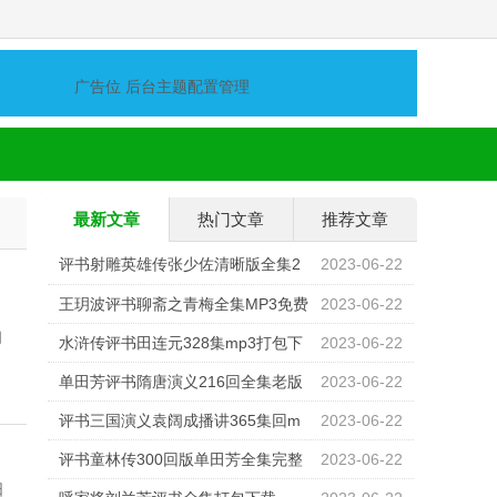
广告位 后台主题配置管理
最新文章
热门文章
推荐文章
评书射雕英雄传张少佐清晰版全集2
2023-06-22
00回mp3打包下载
王玥波评书聊斋之青梅全集MP3免费
2023-06-22
阔
打包下载
水浒传评书田连元328集mp3打包下
2023-06-22
载
单田芳评书隋唐演义216回全集老版
2023-06-22
mp3打包下载
评书三国演义袁阔成播讲365集回m
2023-06-22
p3打包免费下载
评书童林传300回版单田芳全集完整
2023-06-22
日