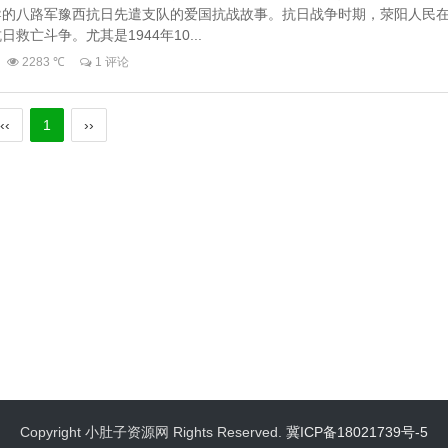
导的八路军豫西抗日先遣支队的爱国抗战故事。抗日战争时期，荥阳人民
亡斗争。尤其是1944年10...
2283 ℃
1 评论
‹‹
1
››
Copyright 小肚子资源网 Rights Reserved.
冀ICP备18021739号-5