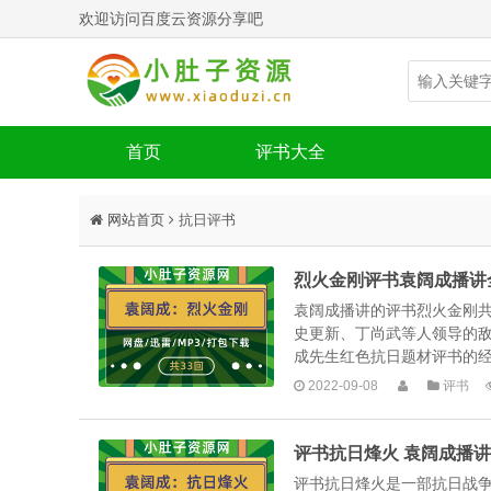
欢迎访问百度云资源分享吧
首页
评书大全
网站首页
抗日评书
烈火金刚评书袁阔成播讲
袁阔成播讲的评书烈火金刚共
史更新、丁尚武等人领导的
成先生红色抗日题材评书的经典
2022-09-08
评书
评书抗日烽火 袁阔成播讲
评书抗日烽火是一部抗日战争