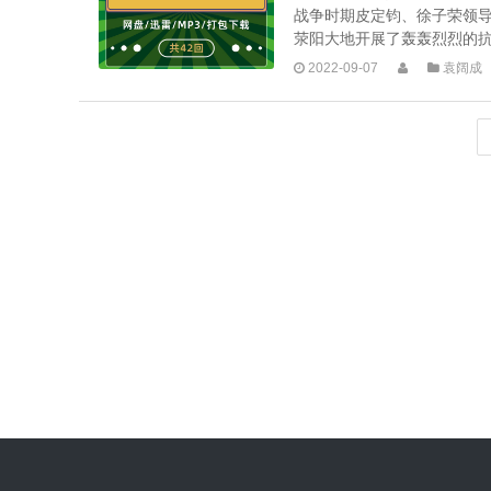
战争时期皮定钧、徐子荣领
荥阳大地开展了轰轰烈烈的抗日救
2022-09-07
袁阔成