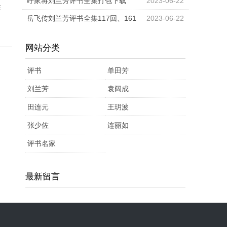
版mp3打包下载
呼家将刘兰芳评书全集打包下载
2023-06-22
在
岳飞传刘兰芳评书全集117回、161
2023-06-22
回及200回版免费打包下载
网站分类
评书
单田芳
刘兰芳
袁阔成
田连元
王玥波
张少佐
连丽如
评书名家
最新留言