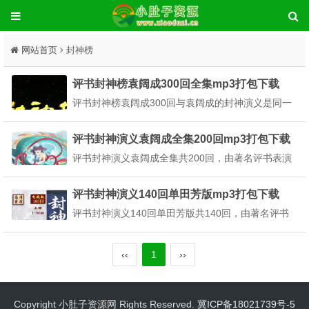
网站首页
封神榜
评书封神榜袁阔成300回全集mp3打包下载
评书封神榜袁阔成300回与袁阔成的封神演义是同一
套评书，共200回。本站提供评书封神榜袁阔成300
回全集mp3打包下载。评书青帮三大亨讲述的是姜子
评书封神演义袁阔成全集200回mp3打包下载
牙辅助周武王推翻商纣王暴虐通知及分封天庭八部三
评书封神演义袁阔成全集共200回，由著名评书表演
百六十五位正神的故事。姜子牙一上昆仑山时元始天
艺术家袁阔成播讲，评书封神演义主要讲述周文王邀
尊...
情姜子牙出山，姜子牙辅佐周武王讨伐商纣王建立周
评书封神演义140回单田芳版mp3打包下载
朝后斩将封神的故事，本站提供评书封神演义袁阔成
评书封神演义140回单田芳版共140回，由著名评书
全集200回mp3打包下载。袁阔成先生以其深厚的功
表演艺术家单田芳播讲，评书封神演义140回单田芳
力录...
版以姜子牙辅佐周文王、周武王讨伐商纣的历史为背
‹‹
1
››
景，描写了阐教、截教诸仙斗智斗勇、破阵斩将封神
的故事。本站提供评书封神演义140回单田芳版mp
3...
Copyright 小肚子资源网 Rights Reserved.
冀ICP备18021739号-5